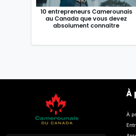
10 entrepreneurs Camerounais
au Canada que vous devez
absolument connaitre
À 
À p
Entr
Asso