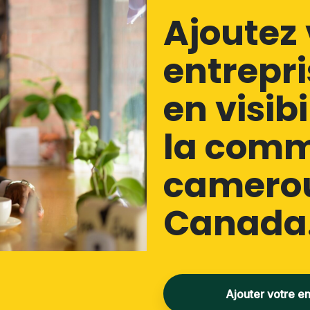
Ajoutez 
entrepri
en visib
la com
camerou
Canada
Ajouter votre en