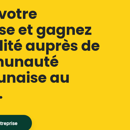
votre
se et gagnez
ilité auprès de
munauté
naise au
.
treprise