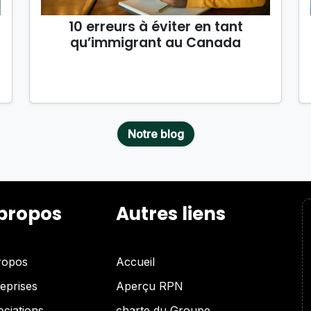
10 erreurs à éviter en tant
qu’immigrant au Canada
Notre blog
propos
Autres liens
ropos
Accueil
eprises
Aperçu RPN
ciations
charte du Groupe