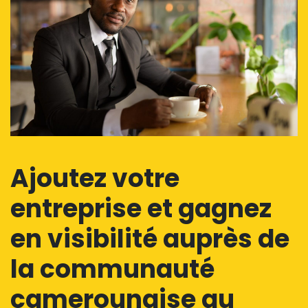
Ajoutez votre
entreprise et gagnez
en visibilité auprès de
la communauté
camerounaise au