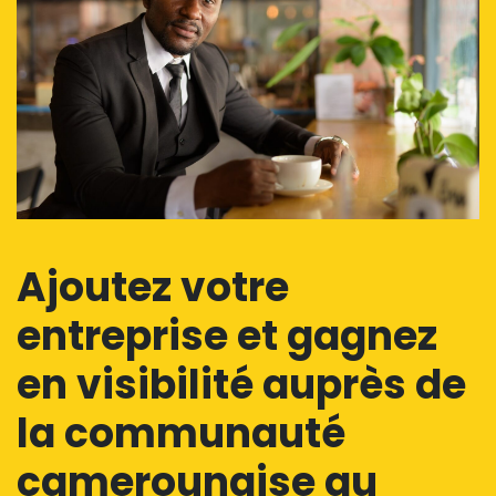
Ajoutez votre
entreprise et gagnez
en visibilité auprès de
la communauté
camerounaise au