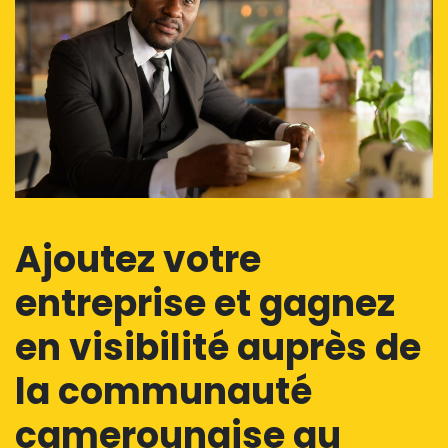
Ajoutez votre
entreprise et gagnez
en visibilité auprès de
la communauté
camerounaise au