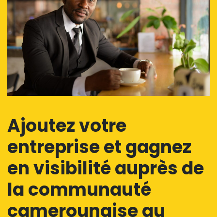
Ajoutez votre
entreprise et gagnez
en visibilité auprès de
la communauté
camerounaise au